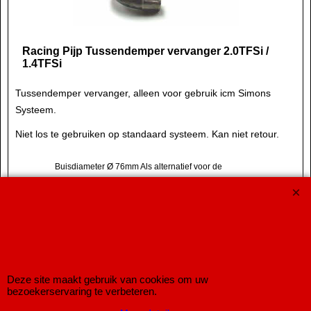
Racing Pijp Tussendemper vervanger 2.0TFSi /
1.4TFSi
Tussendemper vervanger, alleen voor gebruik icm Simons
Systeem.
Niet los te gebruiken op standaard systeem. Kan niet retour.
Buisdiameter Ø 76mm Als alternatief voor de
voordemper uit set 040-H5DR / H51R / DH5DR /
DH51R / H3DR / DH3DR Montage op een andere
uitlaat voor eigen risico Klemmen etc worden niet
meegeleverd die dienen apart te worden besteld.
NIET EG gekeurd
Deze site maakt gebruik van cookies om uw
bezoekerservaring te verbeteren.
Copyright © 1998-2026 IMPROMAXX Sportuitlaten
Improve Tuning 28 jaar