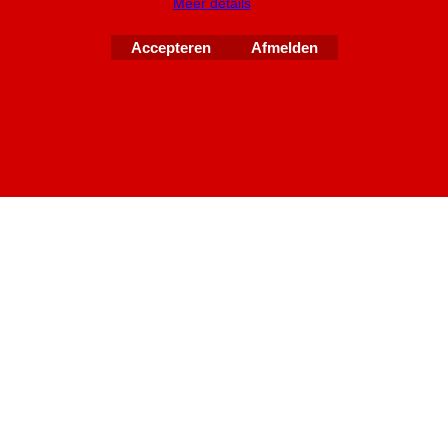
Meer details
Accepteren
Afmelden
Webwinkel gemaakt met
ShopFactory webwinkel
software.