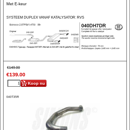
Met E-keur
SYSTEEM DUPLEX VANAF KATALYSATOR: RVS
€
149.00
€
139.00
Koop nu
040T35R