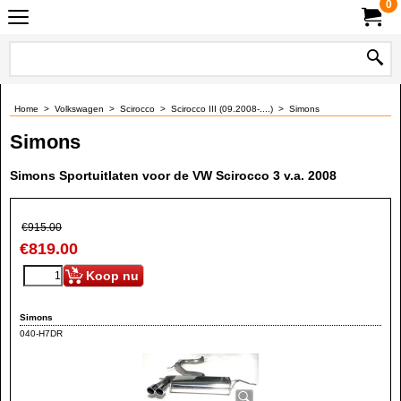
0
Home
>
Volkswagen
>
Scirocco
>
Scirocco III (09.2008-....)
>
Simons
Simons
Simons Sportuitlaten voor de VW Scirocco 3 v.a. 2008
€
915.00
€
819.00
Koop nu
Simons
040-H7DR