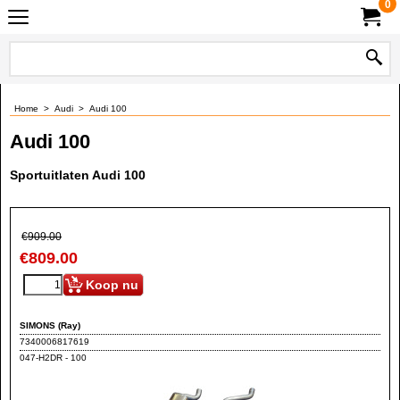
0
Home
>
Audi
>
Audi 100
Audi 100
Sportuitlaten Audi 100
€
909.00
€
809.00
Koop nu
SIMONS (Ray)
7340006817619
047-H2DR - 100