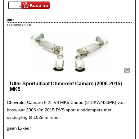
Koop nu
Ulter
132-303/120-1 P
Ulter Sportuitlaat Chevrolet Camaro (2006-2015)
MK5
Chevrolet Camaro 6,2L V8 MK5 Coupe (318KW/433PK) van
bouwjaar 2006 t/m 2015 RVS sport einddempers met
eindstyling Ø 102mm rond.
geen E-keur