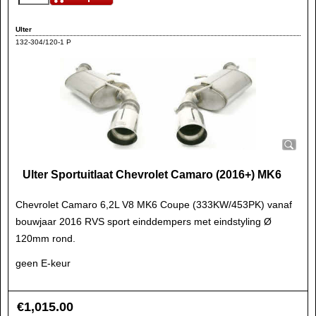
Ulter
132-304/120-1 P
Ulter Sportuitlaat Chevrolet Camaro (2016+) MK6
Chevrolet Camaro 6,2L V8 MK6 Coupe (333KW/453PK) vanaf
bouwjaar 2016 RVS sport einddempers met eindstyling Ø
120mm rond.
geen E-keur
€
1,015.00