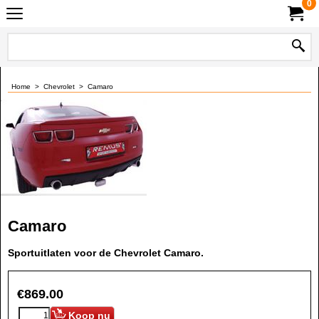
0
Home
>
Chevrolet
>
Camaro
Camaro
Sportuitlaten voor de Chevrolet Camaro.
€
869.00
Koop nu