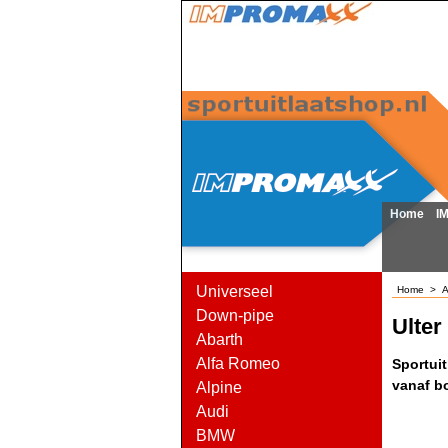
Home
I
Universeel
Home
>
A
Down-pipe
Ulter
Abarth
Alfa Romeo
Sportui
vanaf b
Alpine
Audi
BMW