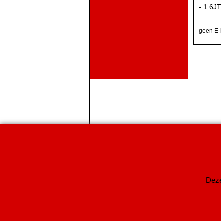
- 1.6J
geen E-
Deze