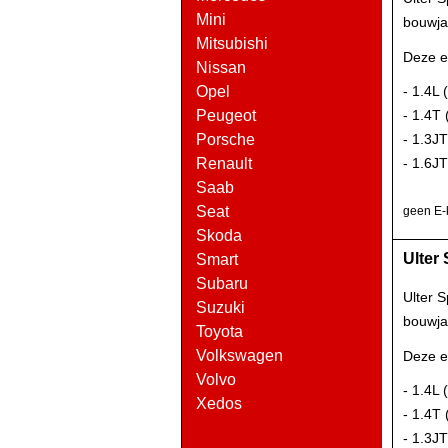
Mini
bouwja
Mitsubishi
Deze e
Nissan
Opel
- 1.4L
Peugeot
- 1.4T
Porsche
- 1.3J
Renault
- 1.6J
Saab
Seat
geen E-
Skoda
Ulter 
Smart
Subaru
Ulter 
Suzuki
bouwja
Toyota
Volkswagen
Deze e
Volvo
- 1.4L
Xedos
- 1.4T
- 1.3J