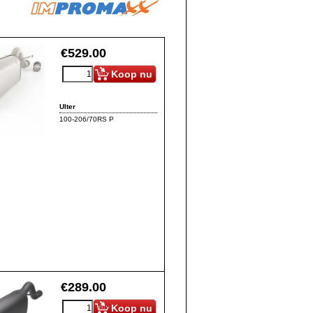
€
529.00
Koop nu
Ulter
100-206/70RS P
€
289.00
Koop nu