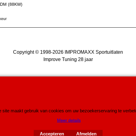
TDM (88KW)
keur
Copyright © 1998-2026 IMPROMAXX Sportuitlaten
Improve Tuning 28 jaar
Webwinkel gemaakt met
 site maakt gebruik van cookies om uw bezoekerservaring te verbet
ShopFactory webwinkel
software.
Meer details
Accepteren
Afmelden