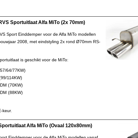
 RVS Sportuitlaat Alfa MiTo (2x 70mm)
RVS Sport Einddemper voor de Alfa MiTo modellen
bouwjaar 2008, met eindstyling 2x rond Ø70mm RS-
ortuitlaat is geschikt voor de MiTo:
 (57/64/77KW)
 (99/114KW)
TDM (70KW)
TDM (88KW)
-keur.
 Sportuitlaat Alfa MiTo (Ovaal 120x80mm)
Sport Einddemper voor de Alfa MiTo modellen vanaf