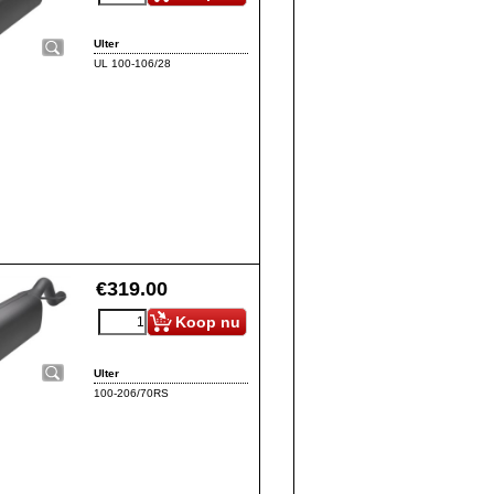
Ulter
UL 100-106/28
€
319.00
Koop nu
Ulter
100-206/70RS