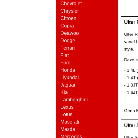
Chevrolet
Chrysler
Citroen
Ulter
Cupra
Deawoo
Ulter 
Dodge
vanaf 
Ferrari
style.
Fiat
Deze sp
Ford
Honda
- 1.4L
Hyundai
- 1.4T
Jaguar
- 1.3J
Kia
- 1.6J
Lamborghini
Lexus
Geen E
Lotus
Maserati
Ulter
Mazda
Mercedes
Ulter 