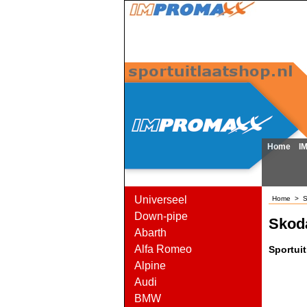
Home
I
Universeel
Home
>
S
Down-pipe
Skod
Abarth
Alfa Romeo
Sportui
Alpine
Audi
BMW