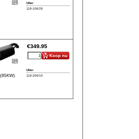
Ulter
118-106/26
€
349.95
Koop nu
Ulter
V (85KW).
118-206/10