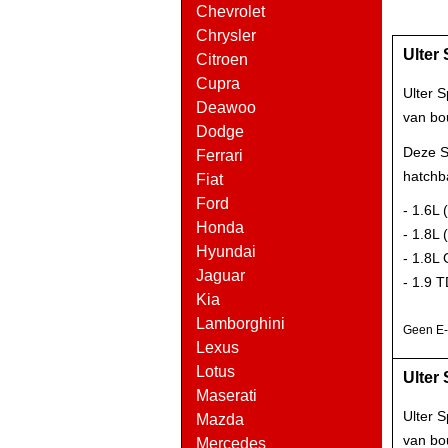
Chevrolet
Chrysler
Ulter 
Citroen
Cupra
Ulter 
Deawoo
van bo
Dodge
Deze Sp
Ferrari
hatchb
Fiat
Ford
- 1.6L
Honda
- 1.8L
Hyundai
- 1.8L
Jaguar
- 1.9 
Kia
Lamborghini
Geen E-k
Lexus
Lotus
Ulter 
Maserati
Ulter 
Mazda
van bo
Mercedes