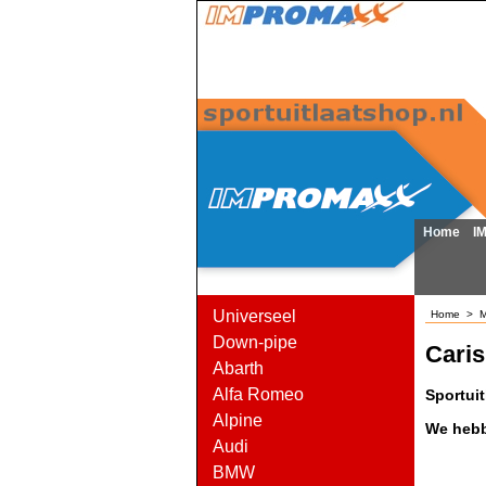
Home
I
Universeel
Home
>
M
Down-pipe
Cari
Abarth
Alfa Romeo
Sportui
Alpine
We hebb
Audi
BMW