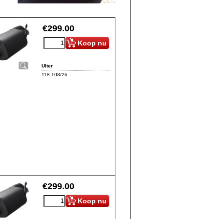
€
299.00
Koop nu
Ulter
118-108/26
€
299.00
Koop nu