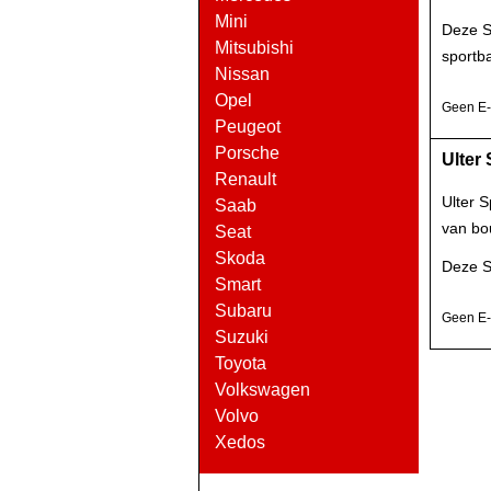
Mini
Deze Sp
Mitsubishi
sportb
Nissan
Opel
Geen E-k
Peugeot
Porsche
Ulter
Renault
Ulter 
Saab
van bo
Seat
Skoda
Deze S
Smart
Subaru
Geen E-k
Suzuki
Toyota
Volkswagen
Volvo
Xedos