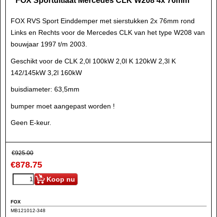
FOX Sportuitlaat Mercedes CLK W208 4x 76mm
FOX RVS Sport Einddemper met sierstukken 2x 76mm rond
Links en Rechts voor de Mercedes CLK van het type W208 van
bouwjaar 1997 t/m 2003.
Geschikt voor de CLK 2,0l 100kW 2,0l K 120kW 2,3l K
142/145kW 3,2l 160kW
buisdiameter: 63,5mm
bumper moet aangepast worden !
Geen E-keur.
€
925.00
€
878.75
Koop nu
FOX
MB121012-348