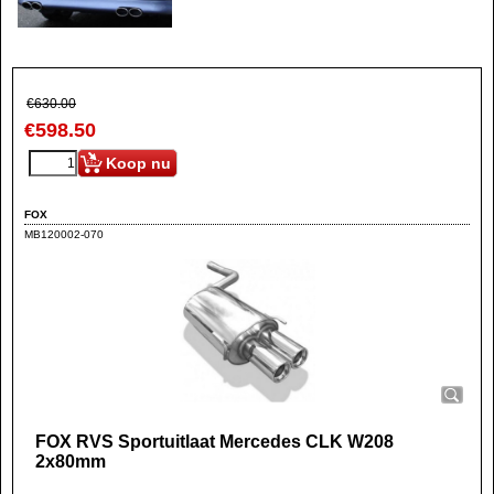
€
630.00
€
598.50
Koop nu
FOX
MB120002-070
FOX RVS Sportuitlaat Mercedes CLK W208
2x80mm