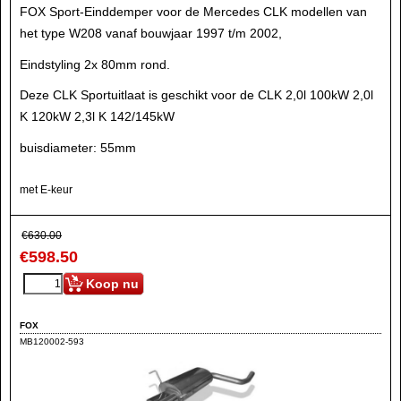
FOX Sport-Einddemper voor de Mercedes CLK modellen van
het type W208 vanaf bouwjaar 1997 t/m 2002,
Eindstyling 2x 80mm rond.
Deze CLK Sportuitlaat is geschikt voor de CLK 2,0l 100kW 2,0l
K 120kW 2,3l K 142/145kW
buisdiameter: 55mm
met E-keur
€
630.00
€
598.50
Koop nu
FOX
MB120002-593