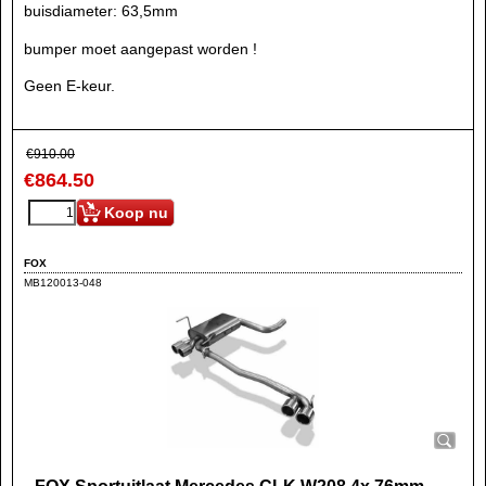
buisdiameter: 63,5mm
bumper moet aangepast worden !
Geen E-keur.
€
910.00
€
864.50
Koop nu
FOX
MB120013-048