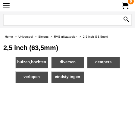
0
Home
>
Universeel
>
Simons
>
RVS uitlaatdelen
>
2,5 inch (63,5mm)
2,5 inch (63,5mm)
buizen,bochten
diversen
dempers
verlopen
eindstylingen