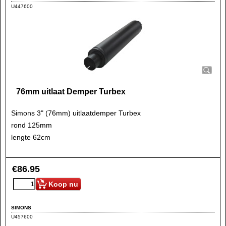
U447600
76mm uitlaat Demper Turbex
Simons 3" (76mm) uitlaatdemper Turbex
rond 125mm
lengte 62cm
€
86.95
Koop nu
SIMONS
U457600