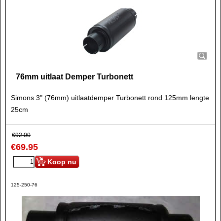
76mm uitlaat Demper Turbonett
Simons 3" (76mm) uitlaatdemper Turbonett rond 125mm lengte
25cm
€
92.00
€
69.95
Koop nu
125-250-76