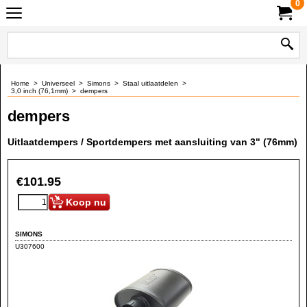
0
Home
>
Universeel
>
Simons
>
Staal uitlaatdelen
>
3,0 inch (76,1mm)
>
dempers
dempers
Uitlaatdempers / Sportdempers met aansluiting van 3" (76mm)
€
101.95
Koop nu
SIMONS
U307600