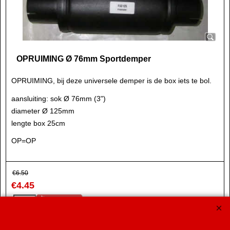
OPRUIMING Ø 76mm Sportdemper
OPRUIMING, bij deze universele demper is de box iets te bol.
aansluiting: sok Ø 76mm (3")
diameter Ø 125mm
lengte box 25cm
OP=OP
€
6.50
€
4.45
Koop nu
ST204101