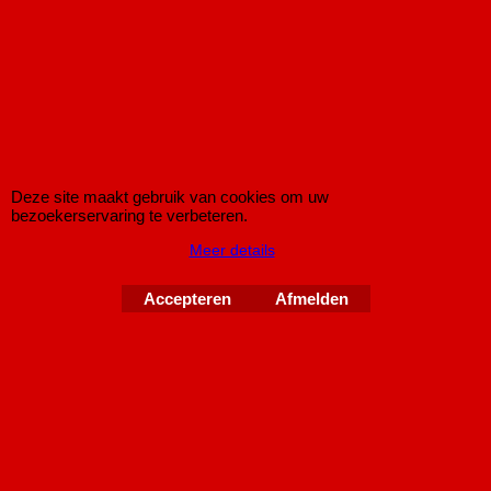
Gun Gum Uitlaatmontagepasta 200 gram
Deze site maakt gebruik van cookies om uw
bezoekerservaring te verbeteren.
Pot met 200 gram Gun Gum uitlaatmontage pasta.
Meer details
Copyright © 1998-2026 IMPROMAXX Sportuitlaten
Accepteren
Afmelden
Improve Tuning 28 jaar
Webwinkel gemaakt met
ShopFactory webwinkel
software.