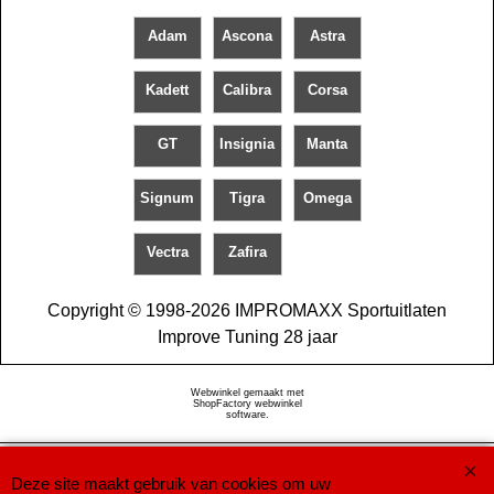
Adam
Ascona
Astra
Kadett
Calibra
Corsa
GT
Insignia
Manta
Signum
Tigra
Omega
Vectra
Zafira
Copyright © 1998-2026 IMPROMAXX Sportuitlaten
Improve Tuning 28 jaar
Webwinkel gemaakt met
ShopFactory webwinkel
software.
Deze site maakt gebruik van cookies om uw