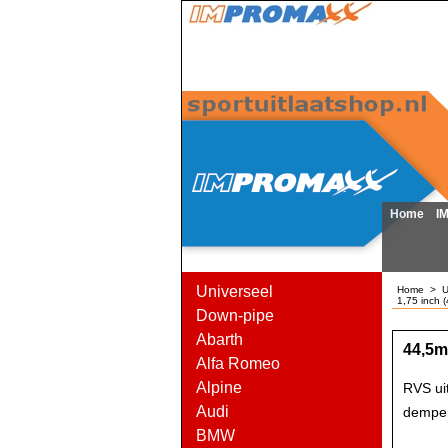
Home
I
Universeel
Home
>
U
1,75 inch 
Down-pipe
Abarth
44,5m
Alfa Romeo
Alpine
RVS ui
Audi
demper
BMW