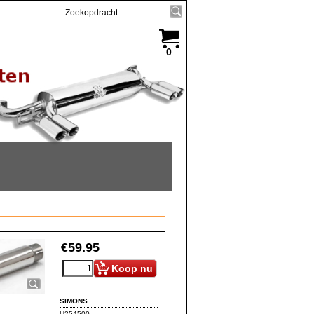
0
€
59.95
Koop nu
SIMONS
U254500