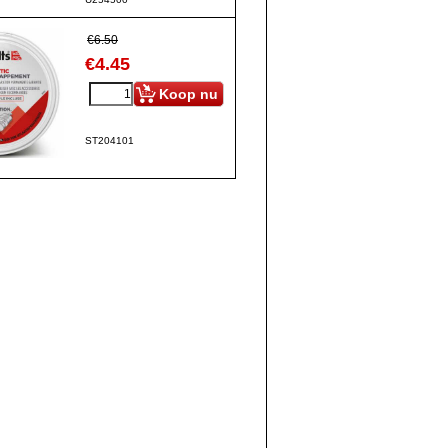
€
6.50
€
4.45
Koop nu
ST204101