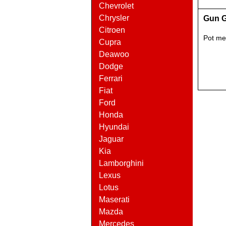
Chevrolet
Chrysler
Gun G
Citroen
Pot me
Cupra
Deawoo
Dodge
Ferrari
Fiat
Ford
Honda
Hyundai
Jaguar
Kia
Lamborghini
Lexus
Lotus
Maserati
Mazda
Mercedes