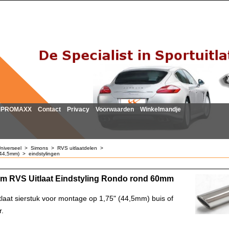
MPROMAXX
Contact
Privacy
Voorwaarden
Winkelmandje
niverseel
>
Simons
>
RVS uitlaatdelen
>
(44,5mm)
>
eindstylingen
m RVS Uitlaat Eindstyling Rondo rond 60mm
tlaat sierstuk voor montage op 1,75" (44,5mm) buis of
.