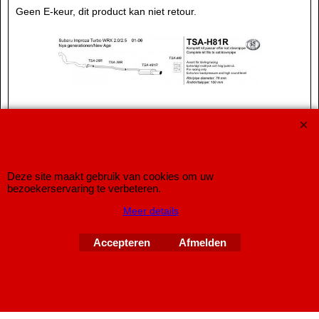
Geen E-keur, dit product kan niet retour.
Copyright © 1998-2026 IMPROMAXX Sportuitlaten
Improve Tuning 28 jaar
Deze site maakt gebruik van cookies om uw
Webwinkel gemaakt met
ShopFactory webwinkel
bezoekerservaring te verbeteren.
software.
Meer details
Accepteren
Afmelden