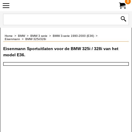
0
Home
>
BMW
>
BMW 3 serie
>
BMW 3-serie 1990-2000 (E36)
>
Eisenmann
>
BMW 325i/328i
Eisenmann Sportuitlaten voor de BMW 325i / 328i van het
model E36.