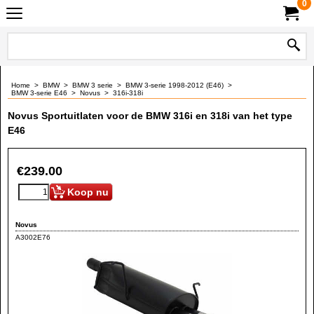
0
Home
>
BMW
>
BMW 3 serie
>
BMW 3-serie 1998-2012 (E46)
>
BMW 3-serie E46
>
Novus
>
316i-318i
Novus Sportuitlaten voor de BMW 316i en 318i van het type
E46
€
239.00
Koop nu
Novus
A3002E76