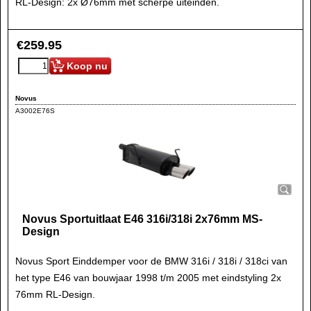
RL-Design: 2x Ø76mm met scherpe uiteinden.
€
259.95
Koop nu
Novus
A3002E76S
Novus Sportuitlaat E46 316i/318i 2x76mm MS-
Design
Novus Sport Einddemper voor de BMW 316i / 318i / 318ci van
het type E46 van bouwjaar 1998 t/m 2005 met eindstyling 2x
76mm RL-Design.