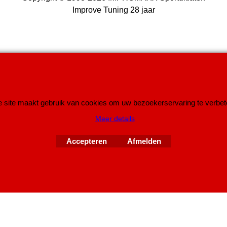
Improve Tuning 28 jaar
Webwinkel gemaakt met
ShopFactory webwinkel
 site maakt gebruik van cookies om uw bezoekerservaring te verbet
software.
Meer details
Accepteren
Afmelden