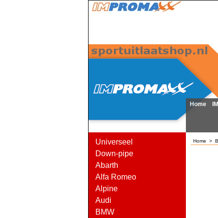
Home
I
Universeel
Home
>
Down-pipe
Abarth
Alfa Romeo
Alpine
Audi
BMW