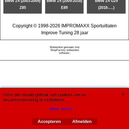
BMW Z4 (2003-2009)
BMW Z4 (2009-2018)
BMW Z4 G29
Z85
E89
(2018-....)
Copyright © 1998-2026 IMPROMAXX Sportuitlaten
Improve Tuning 28 jaar
Webwinkel gemaakt met
ShopFactory webwinkel
software.
Deze site maakt gebruik van cookies om uw
bezoekerservaring te verbeteren.
Meer details
Accepteren
Afmelden