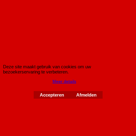
Aansluiting: Ø 63,5mm
€
6.50
€
4.45
Koop nu
ST204101
Deze site maakt gebruik van cookies om uw
bezoekerservaring te verbeteren.
Meer details
Accepteren
Afmelden
Gun Gum Uitlaatmontagepasta 200 gram
Pot met 200 gram Gun Gum uitlaatmontage pasta.