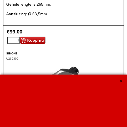
Gehele lengte is 265mm.
Aansluiting: Ø 63,5mm
€
99.00
Koop nu
SIMONS
U266300
63,5mm uitlaat Eindpijp Bold ovaal 85x150mm
Uitlaat sierstuk Ovaal 150x85mm
Gehele lengte is 245mm.