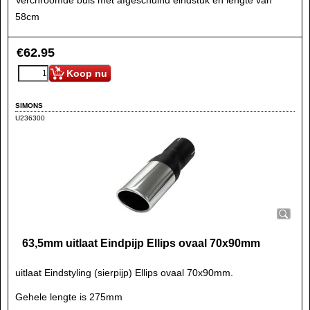
Verchroomde buis met afgeschuind eindstuk en lengte van
58cm
€
62.95
Koop nu
SIMONS
U236300
63,5mm uitlaat Eindpijp Ellips ovaal 70x90mm
uitlaat Eindstyling (sierpijp) Ellips ovaal 70x90mm.
Gehele lengte is 275mm