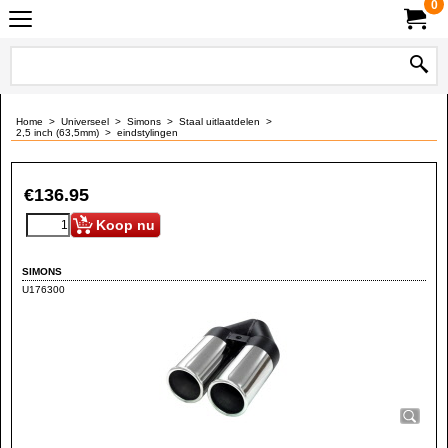
0
Home
>
Universeel
>
Simons
>
Staal uitlaatdelen
>
2,5 inch (63,5mm)
>
eindstylingen
€
136.95
Koop nu
SIMONS
U176300