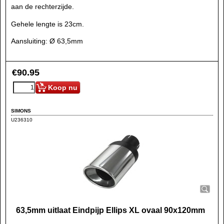
aan de rechterzijde.
Gehele lengte is 23cm.
Aansluiting: Ø 63,5mm
€
90.95
Koop nu
SIMONS
U236310
63,5mm uitlaat Eindpijp Ellips XL ovaal 90x120mm