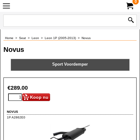
0
Home
>
Seat
>
Leon
>
Leon 1P (2005-2013)
>
Novus
Novus
Sport Voordemper
€
289.00
Koop nu
NOVUS
1P A2862E0