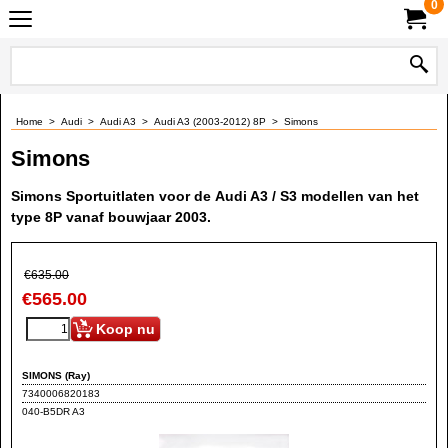
0
Home
>
Audi
>
Audi A3
>
Audi A3 (2003-2012) 8P
>
Simons
Simons
Simons Sportuitlaten voor de Audi A3 / S3 modellen van het
type 8P vanaf bouwjaar 2003.
€
635.00
€
565.00
Koop nu
SIMONS (Ray)
7340006820183
040-B5DR A3