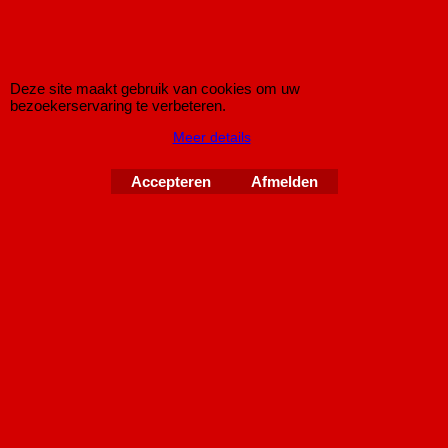
Downpipe Audi A3/S3 (8P) Golf 6 R 2.0TSi
Deze site maakt gebruik van cookies om uw
bezoekerservaring te verbeteren.
Downpipe zonder katalysator met 3" (76mm) buisdiameter voor
Meer details
de:
Audi A3 (8P) Quattro 1.8TFSI/2.0TFSI 05+
Accepteren
Afmelden
Audi A3 (8PA) Quattro Sportback 1.8TFSI/2.0TFSI 05+
Audi S3 (8P) Quattro 2.0TFSI 265bhp 07+
Audi S3 (8PA) Quattro Sportback 2.0TFSI 265bhp 07+
VW Golf Mk6 R 2.0TSi 270bhp
Geen E-keur.
Is bestemd icm Simons systeem.
Product kan niet retour !