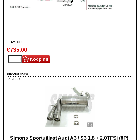
€
825.00
€
735.00
Koop nu
SIMONS (Ray)
040-BBR
Simons Sportuitlaat Audi A3 / S3 1.8 + 2.0TFSi (8P)