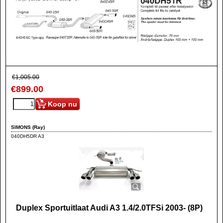
€
1,005.00
€
899.00
Koop nu
SIMONS (Ray)
040DH5DR A3
Duplex Sportuitlaat Audi A3 1.4/2.0TFSi 2003- (8P)