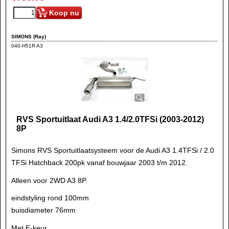
Koop nu
SIMONS (Ray)
040-H51R A3
RVS Sportuitlaat Audi A3 1.4/2.0TFSi (2003-2012)
8P
Simons RVS Sportuitlaatsysteem voor de Audi A3 1.4TFSi / 2.0
TFSi Hatchback 200pk vanaf bouwjaar 2003 t/m 2012.
Alleen voor 2WD A3 8P.
eindstyling rond 100mm
buisdiameter 76mm
Met E-keur.