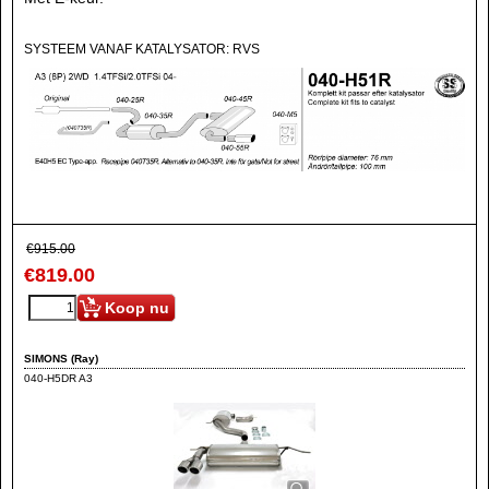
SYSTEEM VANAF KATALYSATOR: RVS
€
915.00
€
819.00
Koop nu
SIMONS (Ray)
040-H5DR A3