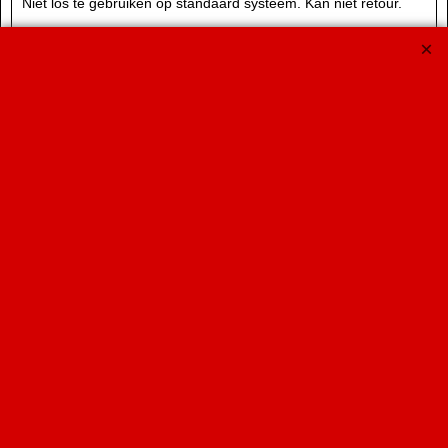
Niet los te gebruiken op standaard systeem. Kan niet retour.
Buisdiameter Ø 76mm Als alternatief voor de
voordemper uit set 040-H5DR / H51R / DH5DR /
DH51R / H3DR / DH3DR Montage op een andere
uitlaat voor eigen risico Klemmen etc worden niet
meegeleverd die dienen apart te worden besteld.
NIET EG gekeurd
€
399.00
€
359.00
Koop nu
040-1B