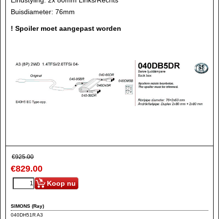
Buisdiameter: 76mm
! Spoiler moet aangepast worden
€
925.00
€
829.00
Koop nu
SIMONS (Ray)
040DH51R A3