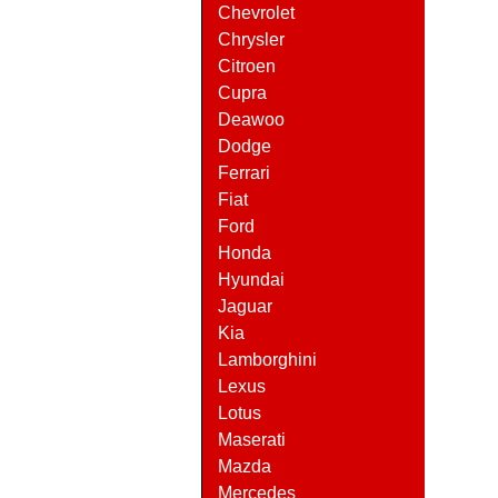
Chevrolet
Chrysler
Citroen
Cupra
Deawoo
Dodge
Ferrari
Fiat
Ford
Honda
Hyundai
Jaguar
Kia
Lamborghini
Lexus
Lotus
Maserati
Mazda
Mercedes