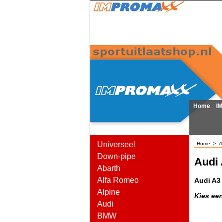
Home
I
Universeel
Home
>
A
Down-pipe
Audi 
Abarth
Alfa Romeo
Audi A3 
Alpine
Kies een
Audi
BMW