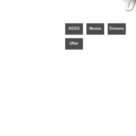
ASSO
Novus
Simons
Ulter