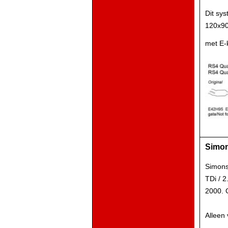
Dit sy
120x9
met E-
Simon
Simons 
TDi / 
2000. 
Alleen