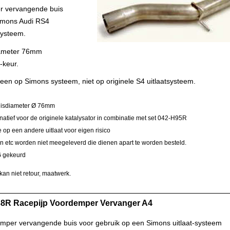
 vervangende buis
imons Audi RS4
systeem.
ameter 76mm
-keur.
leen op Simons systeem, niet op originele S4 uitlaatsysteem.
isdiameter Ø 76mm
rnatief voor de originele katalysator in combinatie met set 042-H95R
op een andere uitlaat voor eigen risico
 etc worden niet meegeleverd die dienen apart te worden besteld.
 gekeurd
kan niet retour, maatwerk.
8R Racepijp Voordemper Vervanger A4
mper vervangende buis voor gebruik op een Simons uitlaat-systeem