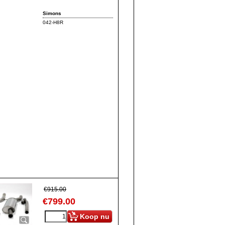
Simons
042-H8R
€
915.00
€
799.00
Koop nu