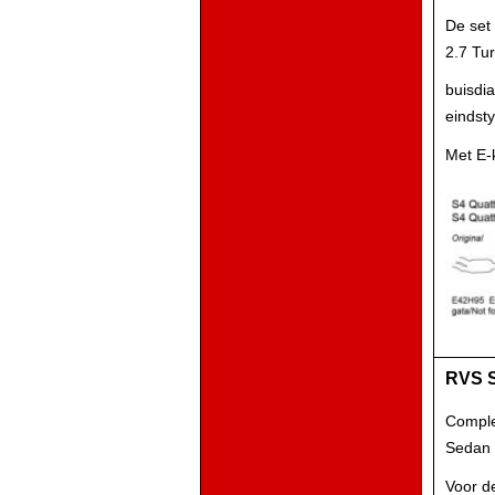
De set
2.7 Tu
buisdi
eindst
Met E-
RVS S
Comple
Sedan 
Voor d