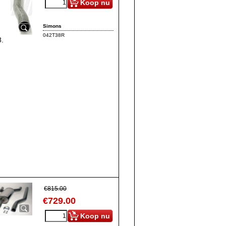
Koop nu
Simons
042T38R
8.
€
815.00
€
729.00
Koop nu