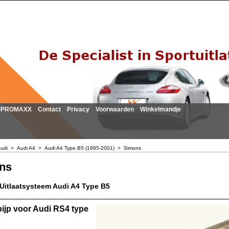
MPROMAXX
Contact
Privacy
Voorwaarden
Winkelmandje
udi
>
Audi A4
>
Audi A4 Type B5 (1995-2001)
>
Simons
ns
Uitlaatsysteem Audi A4 Type B5
ijp voor Audi RS4 type