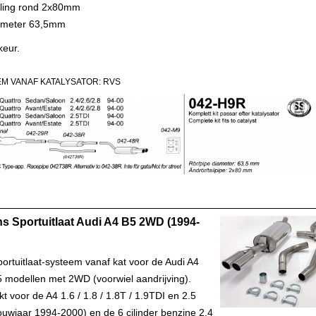
yling rond 2x80mm
ameter 63,5mm
keur.
M VANAF KATALYSATOR: RVS
s Sportuitlaat Audi A4 B5 2WD (1994-
ortuitlaat-systeem vanaf kat voor de Audi A4
5 modellen met 2WD (voorwiel aandrijving).
t voor de A4 1.6 / 1.8 / 1.8T / 1.9TDI en 2.5
ouwjaar 1994-2000) en de 6 cilinder benzine 2.4