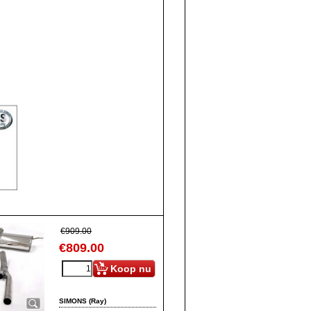
€
909.00
€
809.00
Koop nu
SIMONS (Ray)