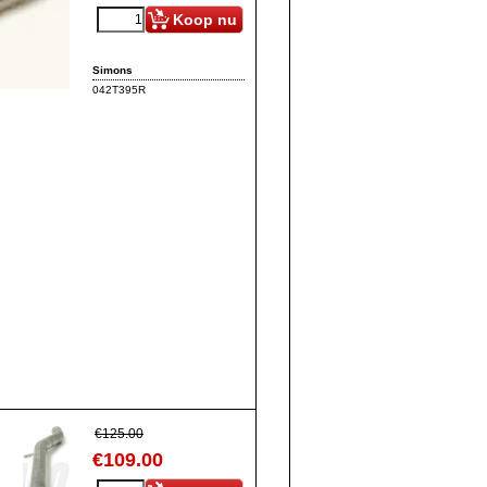
Koop nu
Simons
042T395R
€
125.00
€
109.00