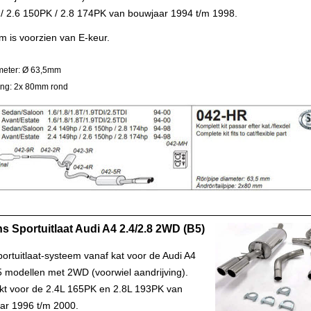
/ 2.6 150PK / 2.8 174PK van bouwjaar 1994 t/m 1998.
m is voorzien van E-keur.
meter: Ø 63,5mm
ling: 2x 80mm rond
s Sportuitlaat Audi A4 2.4/2.8 2WD (B5)
ortuitlaat-systeem vanaf kat voor de Audi A4
5 modellen met 2WD (voorwiel aandrijving).
kt voor de 2.4L 165PK en 2.8L 193PK van
ar 1996 t/m 2000.