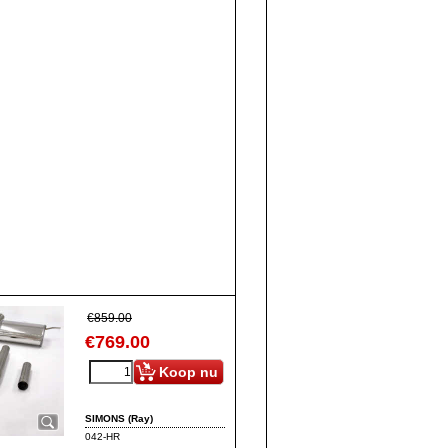
€
859.00
€
769.00
Koop nu
SIMONS (Ray)
042-HR