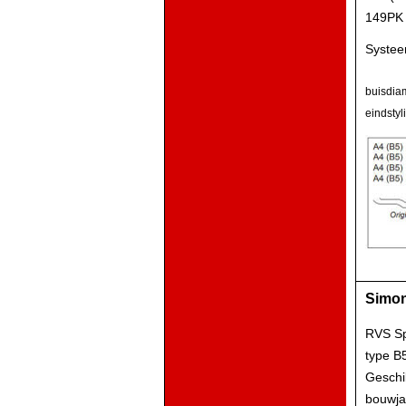
149PK 
Systee
buisdia
eindsty
Simon
RVS Sp
type B
Geschi
bouwja