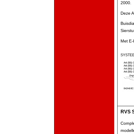
2000.
Deze A4
Buisdi
Sierst
Met E-
SYSTEE
RVS S
Comple
modell