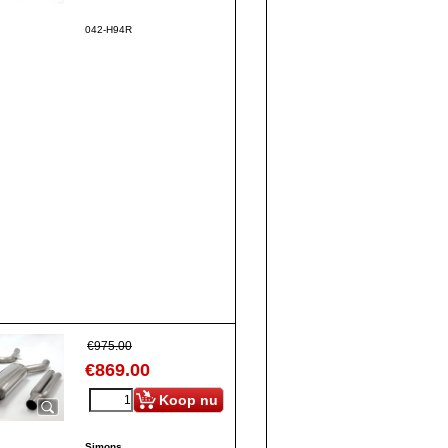
042-H94R
€
975.00
€
869.00
Koop nu
Simons