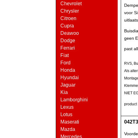
Chevrolet
Demper
Chrysler
voor S
Citroen
uitlaat
Cupra
Buisdi
Deawoo
geen E
Dodge
Ferrari
past al
Fiat
Ford
RVS, Bu
Honda
Als alte
Hyundai
Montage 
Jaguar
Klemmen
Kia
NIET EG
Lamborghini
product 
Lexus
Lotus
Maserati
042T3
Mazda
Voorde
Mercedes