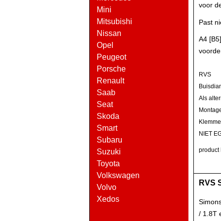
voor d
Mini
Mitsubishi
Past ni
Nissan
A4 [B5]
Opel
voorde
Peugeot
Porsche
RVS
Renault
Buisdia
Saab
Als alte
Seat
Montage 
Skoda
Klemmen
Smart
NIET EG
Subaru
product 
Suzuki
Toyota
Volkswagen
RVS S
Volvo
Xedos
Simons
/ 1.8T