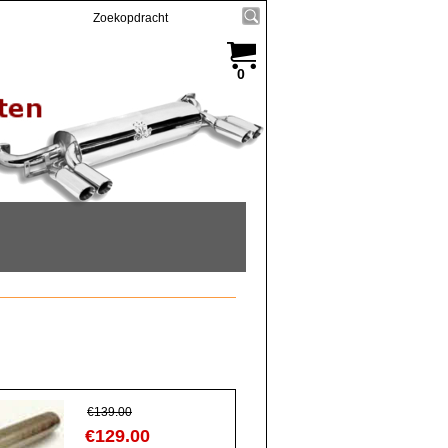
0
€
139.00
€
129.00