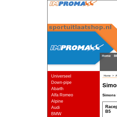
Home
I
Universeel
Home
>
A
Down-pipe
Simo
Abarth
Alfa Romeo
Simons 
Alpine
Racep
Audi
B5
BMW