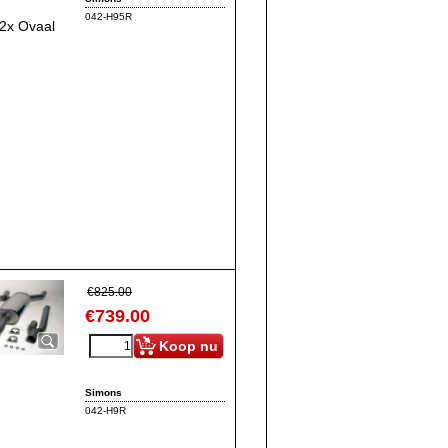
042-H95R
 2x Ovaal
€
825.00
€
739.00
Koop nu
Simons
042-H9R