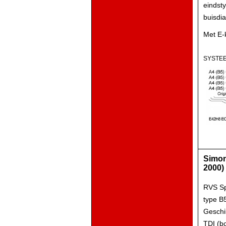
eindst
buisdi
Met E-
SYSTEE
Simon
2000)
RVS Sp
type B
Geschik
TDI (b