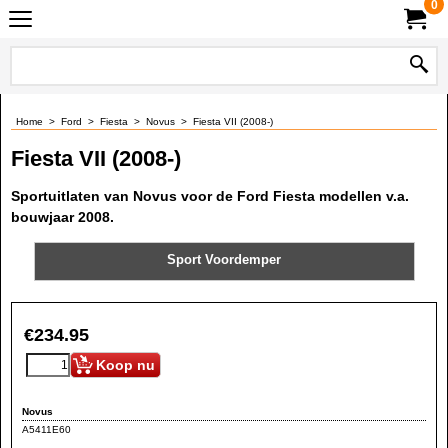
0
Home
>
Ford
>
Fiesta
>
Novus
>
Fiesta VII (2008-)
Fiesta VII (2008-)
Sportuitlaten van Novus voor de Ford Fiesta modellen v.a.
bouwjaar 2008.
Sport Voordemper
€
234.95
Koop nu
Novus
A5411E60