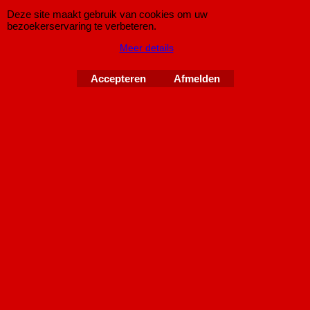
€
689.00
Deze site maakt gebruik van cookies om uw
Koop nu
bezoekerservaring te verbeteren.
Meer details
Novus
EA5422E76SR
Accepteren
Afmelden
Ford Fiesta ST180 Sportuitlaat MK7 / JA8
Novus RVS Groep A Sportuitlaat Fiesta 1.6 ST (180pk / 134kw)
v.a. bouwjaar 2013.
Dit free-flow uitlaatsysteem met buisdiameter van 63,5mm is
voorzien van absorptiedempers die voor zeer weinig tegendruk
zorgen waardoor er vermogenswinst is in het gehele