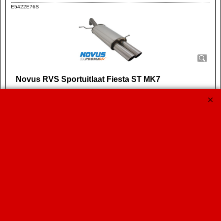
E5422E76S
Novus RVS Sportuitlaat Fiesta ST MK7
Novus Sport Einddemper van RVS voor de Ford Fiesta MK7 1.6
ST / 1.6 ST200 type JA8.
De ST Einddemper met eindstyling 2x 76mm MS-Design is
voorzien van E-keur.
€
689.00
Koop nu
Novus
EA5422E76S