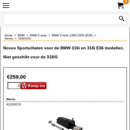
0
Home
>
BMW
>
BMW 3 serie
>
BMW 3-serie 1990-2000 (E36)
>
Novus
>
316i/318i
Novus Sportuitlaten voor de BMW 316i en 318i E36 modellen.
Niet geschikt voor de 318iS
€
259.00
Koop nu
Novus
A2202E76