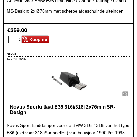
Geschikt voor BMW E36 Limousine / Coupe / Touring / Cabrio.
MS-Design: 2x Ø76mm met scherpe afgeschuinde uiteinden.
€
259.00
Koop nu
Novus
A2202E76SR
Novus Sportuitlaat E36 316i/318i 2x76mm SR-
Design
Novus Sport Einddemper voor de BMW 316i / 318i van het type
E36 (niet voor 318 iS-modellen) van bouwjaar 1990 t/m 1998