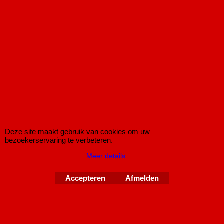
Ovaal 135x75mm met ingerolde uiteinde.
Met E-keur (straattoelating)
€
179.00
Koop nu
MK101
Deze site maakt gebruik van cookies om uw
bezoekerservaring te verbeteren.
Meer details
Kat vervanger BMW 316i / 318i 3-serie E36
Accepteren
Afmelden
Katalysator vervangende buis voor de BMW 3-serie 316i en
318i van het type E36 van bouwjaar 1990 t/m 2000.
Deze kat-vervanger is geschikt voor: