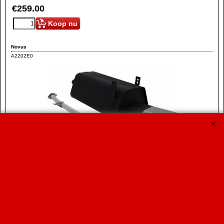
€
259.00
Koop nu
Novus
A2202E0
Novus Sportuitlaat E36 316i/318i 135x75mm Ovaal
Novus Sport Einddemper voor de BMW 316i / 318i van het type
E36 (niet voor 318iS modellen) van bouwjaar 1990 t/m 1998
met eindstyling 75x135mm Ovaal.
Geschikt voor de E36 Limousine / Coupe / Touring / Cabrio.