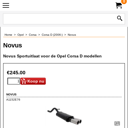
0
Home
>
Opel
>
Corsa
>
Corsa D (2006-)
>
Novus
Novus
Novus Sportuitlaat voor de Opel Corsa D modellen
€
245.00
Koop nu
NOVUS
A1152E76