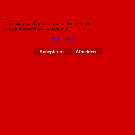
Koop nu
NOVUS
Deze site maakt gebruik van cookies om uw
A1151E90
bezoekerservaring te verbeteren.
Meer details
Accepteren
Afmelden
Novus Sportuitlaat Corsa D M (2010-)
Novus Sport-Einddemper voor de Opel Corsa D Facelift
modellen van bouwjaar 2010 t/m 2014 met eindstyling 1x
90mm rond M-Design (ingerolde uiteinde).
Geschikt voor Corsa D
1.0 / 1.2 / 1.4 / 1.3 CDTI / 1.7CDTI
Copyright © 1998-2026 IMPROMAXX Sportuitlaten